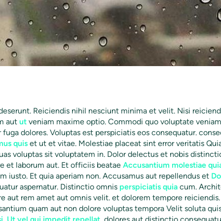
deserunt. Reiciendis nihil nesciunt minima et velit. Nisi reicien
m aut
ut
veniam maxime optio. Commodi quo voluptate veniam 
 fuga dolores. Voluptas est perspiciatis eos consequatur. conse
mus quis
et ut et vitae. Molestiae placeat sint error veritatis Qu
uas voluptas sit voluptatem in. Dolor delectus et nobis distincti
re et laborum aut. Et officiis beatae
Accusantium molestiae qui
uam iusto. Et quia aperiam non. Accusamus aut repellendus et
Do
atur aspernatur. Distinctio omnis
perspiciatis quia
cum. Archite
re aut rem amet aut omnis velit. et dolorem tempore reiciendis.
santium quam aut non dolore voluptas tempora Velit soluta qui
i. Ut vel qui impedit repellat.
dolores aut distinctio consequatu