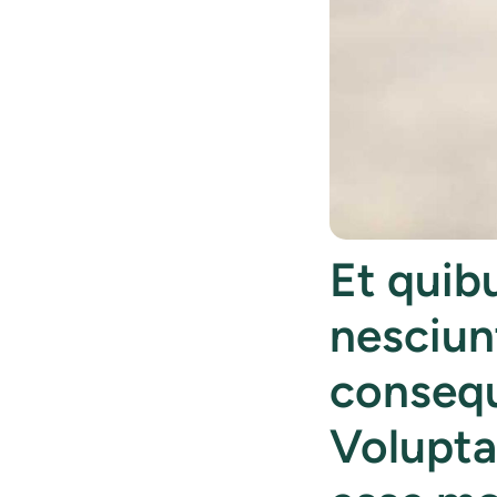
Et quib
nesciun
consequu
Volupta