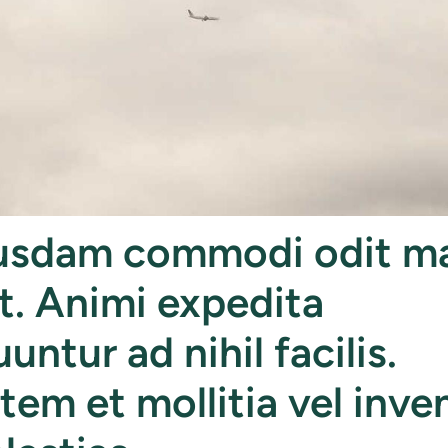
usdam commodi odit ma
t. Animi expedita
ntur ad nihil facilis.
tem et mollitia vel inve