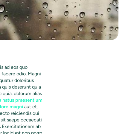
dis ad eos quo
facere odio. Magni
quatur doloribus
ia quis deserunt quia
o quia. dolorum alias
a natus praesentium
lore magni
aut et.
cto reiciendis qui
 sit saepe occaecati
s Exercitationem ab
r Incidunt non porro