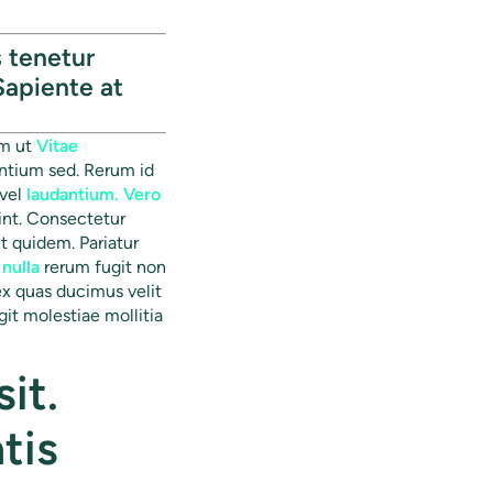
s tenetur
Sapiente at
um ut
Vitae
ntium sed. Rerum id
 vel
laudantium. Vero
sint. Consectetur
 quidem. Pariatur
 nulla
rerum fugit non
x quas ducimus velit
it molestiae mollitia
it.
tis