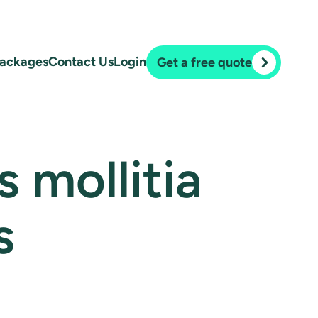
ackages
Contact Us
Login
Get a free quote
s mollitia
s