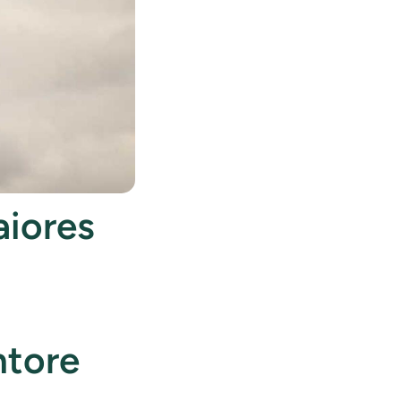
iores
ntore