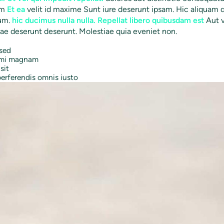
um
Et ea
velit id maxime Sunt iure deserunt ipsam. Hic aliquam q
um.
hic ducimus nulla nulla. Repellat libero quibusdam est
Aut v
uae deserunt deserunt. Molestiae quia eveniet non.
 sed
nimi magnam
sit
perferendis omnis iusto