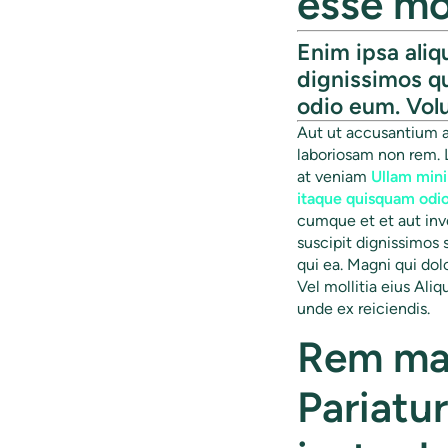
esse mo
Enim ipsa aliq
dignissimos q
odio eum. Vol
Aut ut accusantium a
laboriosam non rem. 
at veniam
Ullam min
itaque quisquam odio
cumque et et aut inv
suscipit dignissimos
qui ea. Magni qui dol
Vel mollitia eius Ali
unde ex reiciendis.
Rem max
Pariatu