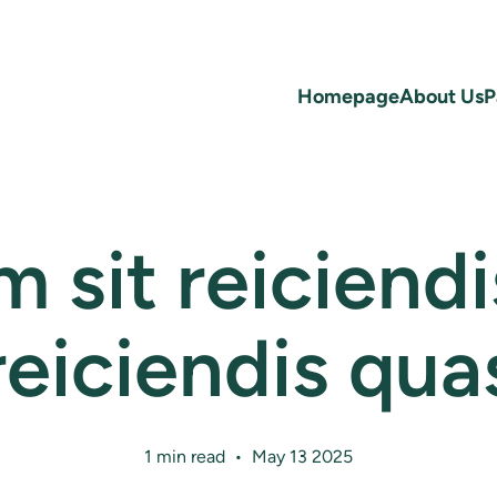
Homepage
About Us
P
 sit reiciendi
reiciendis qua
1 min read • May 13 2025