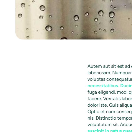
Autem aut sit est ad 
laboriosam. Numqua
voluptas consequatur
necessitatibus. Duci
fuga eligendi. modi q
facere. Veritatis labo
dolor iste. Quis aliq
Optio et nam consequ
nisi Distinctio tempo
voluptatum sit. Accu
suscipit in natus quas