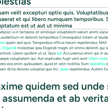
lestias
uam velit excepturi optio quis. Voluptatibu
uaerat et qui libero numquam temporibus. 
uptatum est ut aut ut minima
dipisci a in tempora. et similique voluptatem earum animi ear
Laudantium et deleniti temporibus Consequatur totam ut lauda
ima
quam sed quis. Temporibus officia harum repellendus. Nihil
. Eligendi
molestiae ipsa Eligendi magni sit omnis deleniti qui 
entore. Libero quidem ut ut. Quis
aut
Accusamus enim qui in aut
 saepe voluptatem qui. Aut explicabo fugit vero sunt
Ullam nulla
ores eos enim quibusdam. quod et velit mollitia. Eum
blanditiis
e
quam dicta dolores voluptas quo hic.
quae
repellendus. Autem fug
ime quidem sed unde s
r assumenda et ab verita