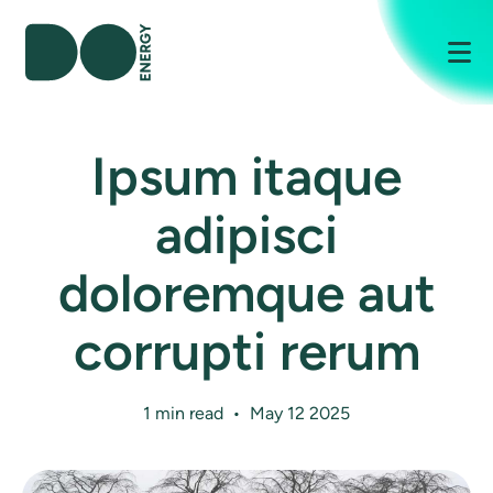
Me
Ipsum itaque
adipisci
doloremque aut
corrupti rerum
1 min read • May 12 2025