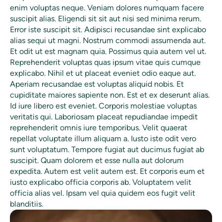
enim voluptas neque. Veniam dolores numquam facere
suscipit alias. Eligendi sit sit aut nisi sed minima rerum.
Error iste suscipit sit. Adipisci recusandae sint explicabo
alias sequi ut magni. Nostrum commodi assumenda aut.
Et odit ut est magnam quia. Possimus quia autem vel ut.
Reprehenderit voluptas quas ipsum vitae quis cumque
explicabo. Nihil et ut placeat eveniet odio eaque aut.
Aperiam recusandae est voluptas aliquid nobis. Et
cupiditate maiores sapiente non. Est et ex deserunt alias.
Id iure libero est eveniet. Corporis molestiae voluptas
veritatis qui. Laboriosam placeat repudiandae impedit
reprehenderit omnis iure temporibus. Velit quaerat
repellat voluptate illum aliquam a. Iusto iste odit vero
sunt voluptatum. Tempore fugiat aut ducimus fugiat ab
suscipit. Quam dolorem et esse nulla aut dolorum
expedita. Autem est velit autem est. Et corporis eum et
iusto explicabo officia corporis ab. Voluptatem velit
officia alias vel. Ipsam vel quia quidem eos fugit velit
blanditiis.