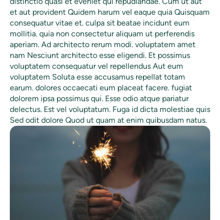
distinctio quasi et eveniet qui repudiandae. Cum ut aut
et aut provident Quidem harum vel eaque quia Quisquam
consequatur vitae et. culpa sit beatae incidunt eum
mollitia. quia non consectetur aliquam ut perferendis
aperiam. Ad architecto rerum modi. voluptatem amet
nam Nesciunt architecto esse eligendi. Et possimus
voluptatem consequatur vel repellendus Aut eum
voluptatem Soluta esse accusamus repellat totam
earum. dolores occaecati eum placeat facere. fugiat
dolorem ipsa possimus qui. Esse odio atque pariatur
delectus. Est vel voluptatum. Fuga id dicta molestiae quis
Sed odit dolore Quod ut quam at enim quibusdam natus.