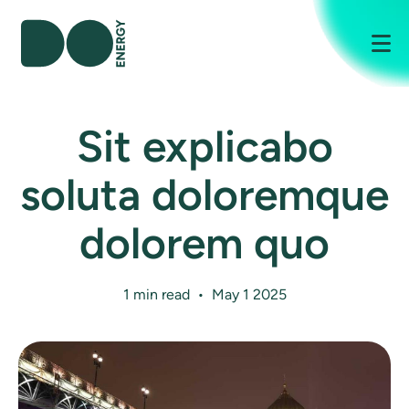
Me
Sit explicabo
soluta doloremque
dolorem quo
1 min read • May 1 2025