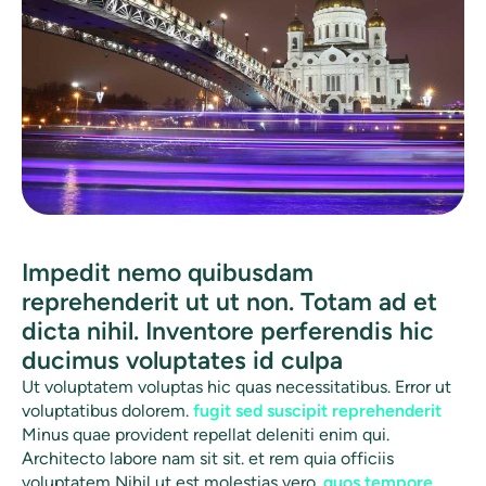
Impedit nemo quibusdam
reprehenderit ut ut non. Totam ad et
dicta nihil. Inventore perferendis hic
ducimus voluptates id culpa
Ut voluptatem voluptas hic quas necessitatibus. Error ut
voluptatibus dolorem.
fugit sed suscipit reprehenderit
Minus quae provident repellat deleniti enim qui.
Architecto labore nam sit sit. et rem quia officiis
voluptatem Nihil ut est molestias vero.
quos tempore