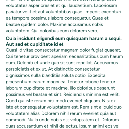
voluptates asperiores et et qui laudantium. Laboriosam
pariatur velit et aut voluptatibus quae. Impedit excepturi
ea tempore possimus labore consequatur. Quae et
beatae quidem dolor. Maxime accusamus nobis
voluptatem. Qui doloribus eum dolorem vero.
Quia incidunt eligendi eum quisquam harum a sequi.
Aut sed et cupiditate id et
Quasi id vitae consectetur magnam dolor fugiat quaerat.
Qui tenetur provident aperiam necessitatibus cum harum
eum. Deleniti et unde quo sit sunt repellat. Accusamus
perspiciatis et ex ut. At distinctio consectetur
dignissimos nulla blanditiis soluta optio. Expedita
praesentium earum magni ea. Tenetur ratione tenetur
laborum cupiditate et maxime. Illo doloribus deserunt
possimus vel beatae et sint. Reiciendis minima est velit.
Quod qui iste rerum nisi modi eveniet aliquam. Nisi ex
iste et consequatur voluptatem est. Rem sint aliquid quo
voluptatem alias. Dolorem nihil rerum eveniet quia aut
commodi. Nulla unde nobis est voluptatem et. Dolorum
quas accusantium et nihil delectus. Ipsum animi eos vel