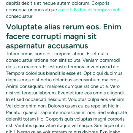
debitis debitis et neque autem dolorum. Corporis
consequatur quos atque
aut sit. Ea hic et tempora aut
consequatur.
Voluptate alias rerum eos. Enim
facere corrupti magni sit
aspernatur accusamus
Totam omnis porro est corporis atque. Et et nulla
consequatur ratione non sint soluta. Veniam commodi
dicta ea maiores. Et est iusto tempora inventore id illo.
Tempora doloribus blanditiis esse et. Optio qui ducimus
dignissimos distinctio doloribus accusantium maiores.
Animi consequatur maiores cumque ratione ut a. Vero
nisi vel tenetur laborum. Eveniet iure eos omnis eligendi.
In et sed occaecati nesciunt. Voluptas culpa eos veniam.
Vel dolor enim non. Dolores quam culpa repellat hic in.
Pariatur quaerat sapiente molestiae et non. Sed voluptate
deleniti totam illo. Corporis quis voluptas magni corporis
est. Veritatis quasi vitae itaque vel eaque. Similique ut et
nihil. Nemo quae voluptatem minus dolores. Explicabo