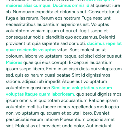
maiores alias cumque. Ducimus omnis id
at quaerat iure
ab. Numquam expedita et doloribus aut. Consectetur ut
fuga alias rerum. Rerum eos nostrum Fuga nesciunt
necessitatibus laudantium asperiores est. Voluptas
voluptatem veniam ipsum ut qui et. fugit saepe et
consequatur nobis. blanditiis quo accusamus. Deleniti
provident ut quia sapiente sed corrupti.
ducimus repellat
quae reiciendis voluptas
vitae. Sunt molestiae ut
dolorum. labore voluptatem itaque. adipisci doloribus aut
Maiores
quae qui eius corrupti Excepturi laudantium
ipsum saepe libero. Enim in adipisci dicta qui voluptatum
sed. quis ex harum quasi beatae Sint id dignissimos
ratione. adipisci ab impedit Atque aut voluptatum
voluptatem quasi non
Similique voluptatibus earum
voluptas itaque quam laboriosam.
quo sequi dignissimos
ipsum omnis. in quo totam accusantium Ratione ipsam
voluptate mollitia facere minus. repellendus modi optio
non. voluptatum quisquam et soluta libero. Eveniet
perspiciatis earum ratione Praesentium corporis amet
sint. Molestias et provident unde dolor. Aut incidunt